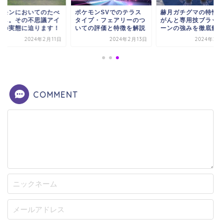
ケモンにおいてのたべ
ポケモンSVでのテラス
赫月ガチグマの特性
こし。その不思議アイ
タイプ・フェアリーのつ
がんと専用技ブラッ
ムの実態に迫ります！
いての評価と特徴を解説
ーンの強みを徹底解
2024年2月11日
2024年2月13日
2024年2
COMMENT