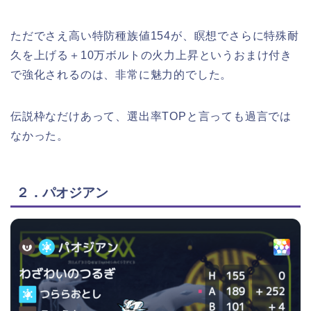
ただでさえ高い特防種族値154が、瞑想でさらに特殊耐
久を上げる＋10万ボルトの火力上昇というおまけ付き
で強化されるのは、非常に魅力的でした。
伝説枠なだけあって、選出率TOPと言っても過言では
なかった。
２．パオジアン