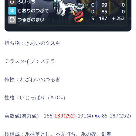
持ち物：きあいのタスキ
テラスタイプ：ステラ
特性：わざわいのつるぎ
性格：いじっぱり（A↑C↓）
実数値(努力値)：155-
189(252)
-101(4)-
xx
-85-187(252)
技構成：氷柱落とし、不意打ち、氷の礫、剣舞