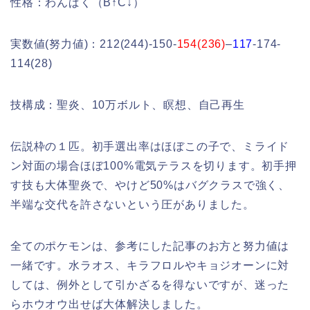
性格：わんぱく（B↑C↓）
実数値(努力値)：212(244)-150-
154(236)
–
117
-174-
114(28)
技構成：聖炎、10万ボルト、瞑想、自己再生
伝説枠の１匹。初手選出率はほぼこの子で、ミライド
ン対面の場合ほぼ100%電気テラスを切ります。初手押
す技も大体聖炎で、やけど50%はバグクラスで強く、
半端な交代を許さないという圧がありました。
全てのポケモンは、参考にした記事のお方と努力値は
一緒です。水ラオス、キラフロルやキョジオーンに対
しては、例外として引かざるを得ないですが、迷った
らホウオウ出せば大体解決しました。