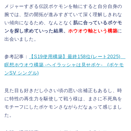
メジャーすぎる伝説ポケモンを軸にすると自分自身の
腕では、型の開拓が進みすぎていて深く理解しきれな
い傾向になるため、なんとなく
肌に合っているポケモ
ンを探し求めていった結果、
ホウオウ軸という構築
に
出会いました。
参考記事：
【S19使用構築】最終158位(レート2025)
瞑想ホウオウ構築 -ヘイラッシャは見せポケ- (ポケモ
ンSV シングル)
見た目も好きだし小さい頃の思い出補正もあるし、時
に特性の再生力を駆使して戦う様は、まさに不死鳥を
モチーフにしたポケモンさながらだなぁって感じまし
た。