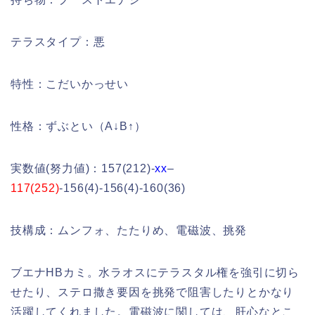
テラスタイプ：悪
特性：こだいかっせい
性格：ずぶとい（A↓B↑）
実数値(努力値)：157(212)-
xx
–
117(252)
-156(4)-156(4)-160(36)
技構成：ムンフォ、たたりめ、電磁波、挑発
ブエナHBカミ。水ラオスにテラスタル権を強引に切ら
せたり、ステロ撒き要因を挑発で阻害したりとかなり
活躍してくれました。電磁波に関しては、肝心なとこ