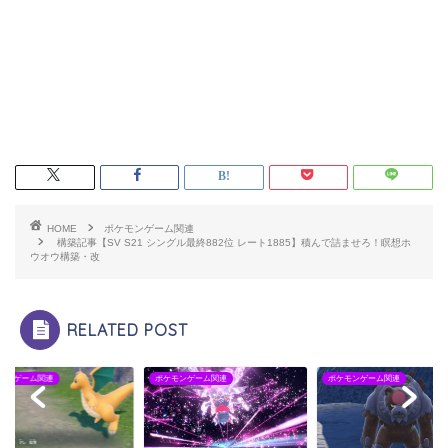
HOME
ポケモンゲーム関連
構築記事【SV S21 シングル最終882位 レート1885】積んで詰ませろ！瞑想ホ
ウオウ構築・改
RELATED POST
モンゲーム関連
ポケモンゲーム関連
ポケモンゲーム関連