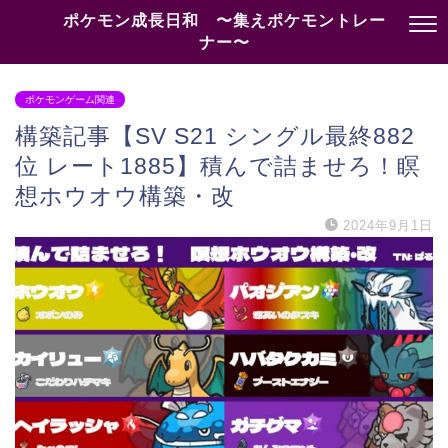
ポケモン成長日和 〜集えポケモントレー
ナー〜
ポケモンゲーム関連
構築記事【SV S21 シングル最終882
位 レート1885】積んで詰ませろ！瞑
想ホウオウ構築・改
2024年9月1日