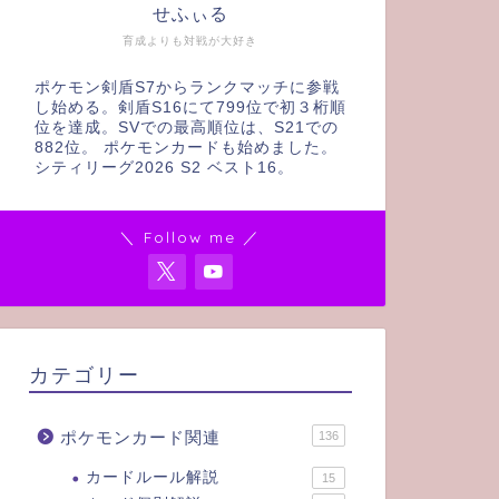
せふぃる
育成よりも対戦が大好き
ポケモン剣盾S7からランクマッチに参戦
し始める。剣盾S16にて799位で初３桁順
位を達成。SVでの最高順位は、S21での
882位。 ポケモンカードも始めました。
シティリーグ2026 S2 ベスト16。
＼ Follow me ／
カテゴリー
ポケモンカード関連
136
カードルール解説
15