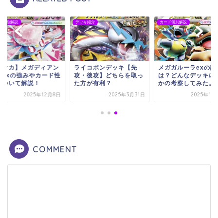
ド個別解説
デッキ紹介
カード個別解説
ポケカ】メガディアン
ライコポンデッキ【先
メガガルーラexの評
ーexの強みやカード性
攻・後攻】どちらを取っ
は？どんなデッキに
について解説！
た方が有利？
かの考察してみた。
2025年12月8日
2025年3月31日
2025年11
COMMENT