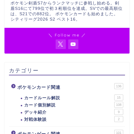
ポケモン剣盾S7からランクマッチに参戦し始める。剣
盾S16にて799位で初３桁順位を達成。SVでの最高順位
は、S21での882位。 ポケモンカードも始めました。
シティリーグ2026 S2 ベスト16。
＼ Follow me ／
カテゴリー
136
ポケモンカード関連
カードルール解説
15
カード個別解説
108
デッキ紹介
9
対戦体験談
2
101
ポケモンゲーム関連