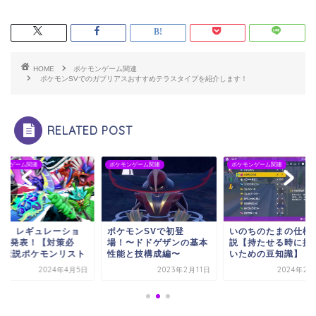
HOME
ポケモンゲーム関連
ポケモンSVでのガブリアスおすすめテラスタイプを紹介します！
RELATED POST
ポケモンゲーム関連
ポケモンゲーム関連
ポケモンゲ
ショ
ポケモンSVで初登
いのちのたまの仕様の解
【SV】
必
場！〜ドドゲザンの基本
説【持たせる時に損しな
ンGが
スト
性能と技構成編〜
いための豆知識】
須】伝
4月5日
2023年2月11日
2024年2月26日