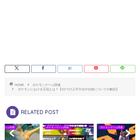
HOME
ポケモンゲーム関連
ポケモンにおける王冠とは？【SVでの入手方法や仕様についての解説】
RELATED POST
モンゲーム関連
ポケモンゲーム関連
ポケモンゲーム関連