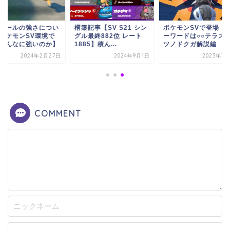
記事【SV S21 シン
ポケモンSVで登場！キ
アンコールの強さに
ル最終882位 レート
ーワードは○○テラス？テ
て【ポケモンSV環境
85】積ん...
ツノドクガ解説編
なぜこんなに強いの
2024年9月1日
2023年3月6日
2024年2月
COMMENT