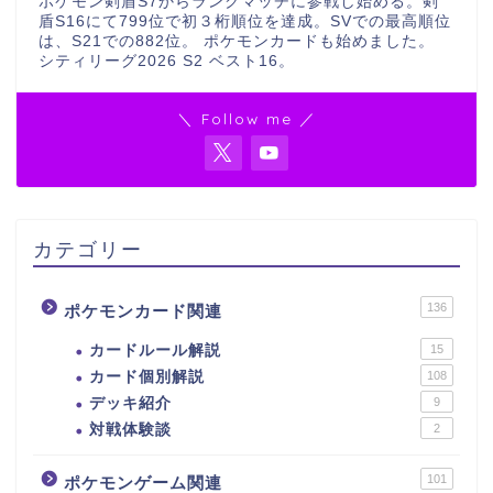
ポケモン剣盾S7からランクマッチに参戦し始める。剣
盾S16にて799位で初３桁順位を達成。SVでの最高順位
は、S21での882位。 ポケモンカードも始めました。
シティリーグ2026 S2 ベスト16。
＼ Follow me ／
カテゴリー
136
ポケモンカード関連
カードルール解説
15
カード個別解説
108
デッキ紹介
9
対戦体験談
2
101
ポケモンゲーム関連