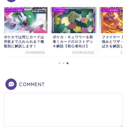
ドルール解説
デッキ紹介
カード個別解説
ケカでは同じカードは
ポケカ・キュワワーを取
ファイヤー【ポケカ
枚まで入れられる？種
巻くカードのロストデッ
強みとワザ・とうし
別に解説します！
キ解説【初心者向け】
ばさを解説します！
2024年8月8日
2024年4月20日
2025年11
COMMENT