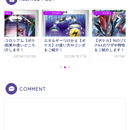
ド個別解説
カード個別解説
カード個別解説
ネルギーつけかえ【ポ
【ポケカ】Nのゾロアー
バトルコロシアム【
カ】の使い方やコンボ
クexのワザや特性の効果
カ】の効果や使いど
ご紹介！
をご紹介します！
をご紹介します！
2025年7月27日
2025年2月24日
2025年11
COMMENT