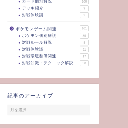
カード個別解説
108
デッキ紹介
9
対戦体験談
2
ポケモンゲーム関連
101
ポケモン個別解説
35
対戦ルール解説
8
対戦体験談
11
対戦環境整備関連
17
対戦知識・テクニック解説
30
記事のアーカイブ