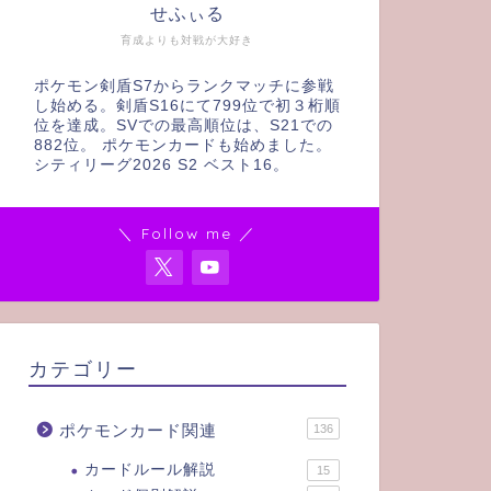
せふぃる
育成よりも対戦が大好き
ポケモン剣盾S7からランクマッチに参戦
し始める。剣盾S16にて799位で初３桁順
位を達成。SVでの最高順位は、S21での
882位。 ポケモンカードも始めました。
シティリーグ2026 S2 ベスト16。
＼ Follow me ／
カテゴリー
ポケモンカード関連
136
カードルール解説
15