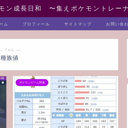
モン成長日和 〜集えポケモントレー
ーム
プロフィール
サイトマップ
お問い合
― TAG ―
種族値
ポケモンゲーム関連